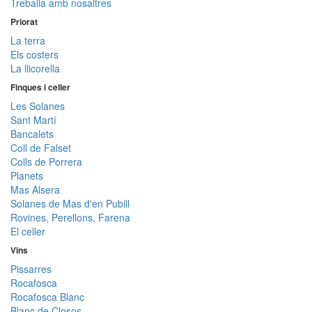
Treballa amb nosaltres
Priorat
La terra
Els costers
La llicorella
Finques i celler
Les Solanes
Sant Martí
Bancalets
Coll de Falset
Colls de Porrera
Planets
Mas Alsera
Solanes de Mas d'en Pubill
Rovines, Perellons, Farena
El celler
Vins
Pissarres
Rocafosca
Rocafosca Blanc
Blanc de Closos