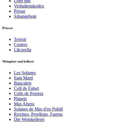
Über uns
Verhaltenskodex
Presse
Jobangebote
Priorat
Terroir
Costers
Llicorella
Weingüter und kellerei
Les Solanes
Sant Martí
Bancalets
Coll de Falset
Colls de Porrera
Planets
Mas Alsera
Solanes de Mas d'en Pubill
Rovines, Perellons, Farena
Die Weinkellerei