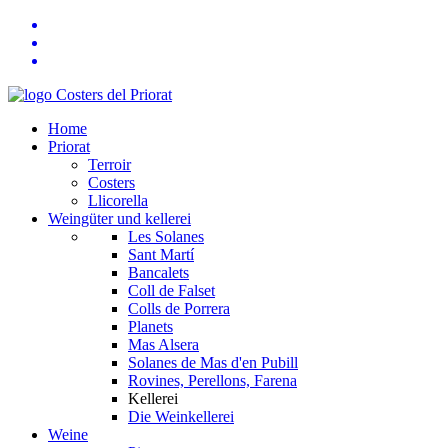
Home
Priorat
Terroir
Costers
Llicorella
Weingüter und kellerei
Les Solanes
Sant Martí
Bancalets
Coll de Falset
Colls de Porrera
Planets
Mas Alsera
Solanes de Mas d'en Pubill
Rovines, Perellons, Farena
Kellerei
Die Weinkellerei
Weine