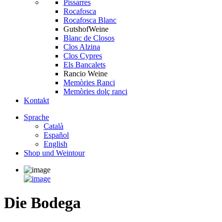
Pissarres
Rocafosca
Rocafosca Blanc
GutshofWeine
Blanc de Closos
Clos Alzina
Clos Cypres
Els Bancalets
Rancio Weine
Memòries Ranci
Memòries dolç ranci
Kontakt
Sprache
Català
Español
English
Shop und Weintour
Die Bodega