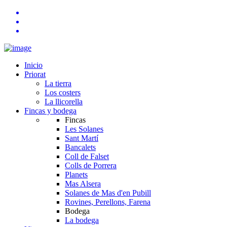
Inicio
Priorat
La tierra
Los costers
La llicorella
Fincas y bodega
Fincas
Les Solanes
Sant Martí
Bancalets
Coll de Falset
Colls de Porrera
Planets
Mas Alsera
Solanes de Mas d'en Pubill
Rovines, Perellons, Farena
Bodega
La bodega