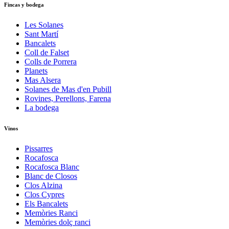
Fincas y bodega
Les Solanes
Sant Martí
Bancalets
Coll de Falset
Colls de Porrera
Planets
Mas Alsera
Solanes de Mas d'en Pubill
Rovines, Perellons, Farena
La bodega
Vinos
Pissarres
Rocafosca
Rocafosca Blanc
Blanc de Closos
Clos Alzina
Clos Cypres
Els Bancalets
Memòries Ranci
Memòries dolç ranci