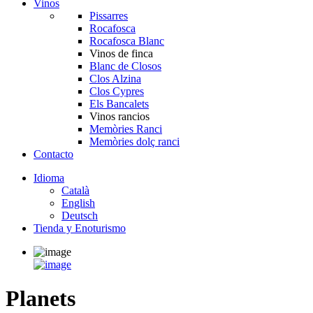
Vinos
Pissarres
Rocafosca
Rocafosca Blanc
Vinos de finca
Blanc de Closos
Clos Alzina
Clos Cypres
Els Bancalets
Vinos rancios
Memòries Ranci
Memòries dolç ranci
Contacto
Idioma
Català
English
Deutsch
Tienda y Enoturismo
Planets